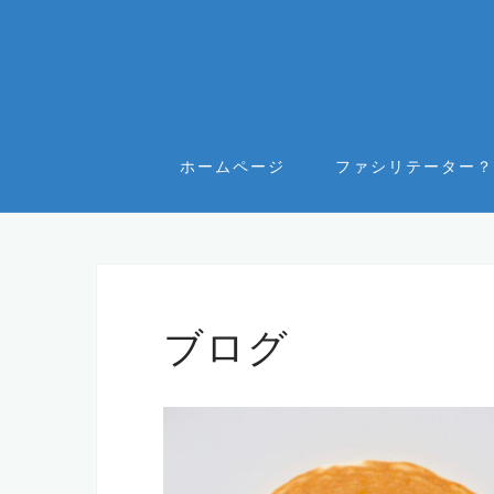
コ
ン
テ
ン
ツ
へ
ホームページ
ファシリテーター？
ス
キ
ッ
プ
ブログ