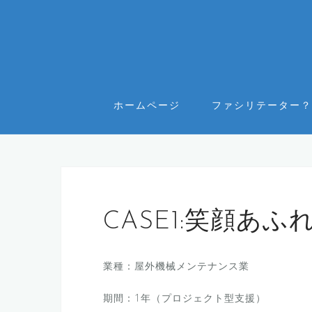
コ
ン
テ
ン
ツ
へ
ホームページ
ファシリテーター？
ス
キ
ッ
プ
CASE1:笑顔あ
業種：屋外機械メンテナンス業
期間：1年（プロジェクト型支援）