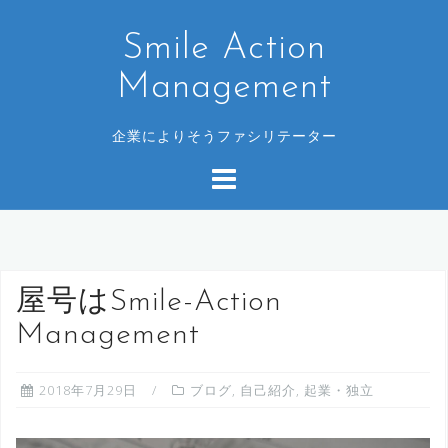
コ
ン
Smile Action
テ
Management
ン
ツ
企業によりそうファシリテーター
へ
ス
キ
ッ
プ
屋号はSmile-Action
Management
2018年7月29日
ブログ
,
自己紹介
,
起業・独立