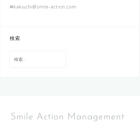
✉kakiuchi@smile-action.com
検索
検
索:
Smile Action Management